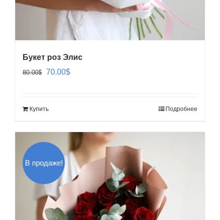
Букет роз Элис
Первоначальная
Текущая
70.00
$
80.00
$
цена
цена:
составляла
70.00$.
Купить
Подробнее
80.00$.
В продаже!