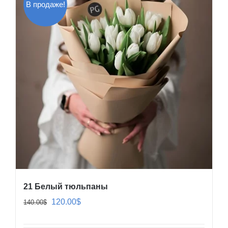
В продаже!
21 Белый тюльпаны
Первоначальная
Текущая
120.00
$
140.00
$
цена
цена: