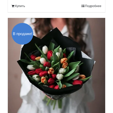
составляла
120.00$.
Купить
Подробнее
140.00$.
В продаже!