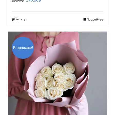
170.00
$
200.00
$
цена
цена:
составляла
170.00$.
Купить
Подробнее
200.00$.
В продаже!