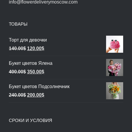
info@flowerdeliverymoscow.com
ТОВАРЫ
Торт для девочки
Первоначальная
Текущая
140.00
$
120.00
$
цена
цена:
Букет цветов Ялена
составляла
120.00$.
Первоначальная
Текущая
400.00
$
350.00
$
140.00$.
цена
цена:
Букет цветов Подсолнечник
составляла
350.00$.
Первоначальная
Текущая
240.00
$
200.00
$
400.00$.
цена
цена:
составляла
200.00$.
СРОКИ И УСЛОВИЯ
240.00$.