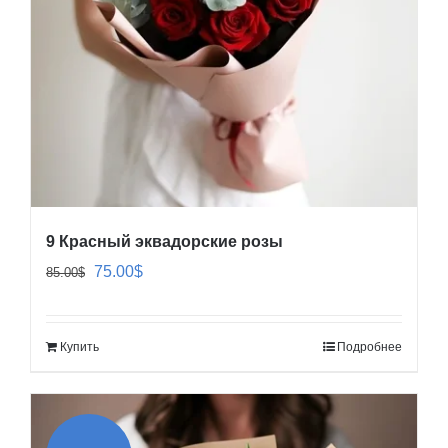
9 Красный эквадорские розы
Первоначальная
Текущая
75.00
$
85.00
$
цена
цена:
составляла
75.00$.
Купить
Подробнее
85.00$.