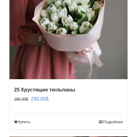
25 Хрустящие тюльпаны
Первоначальная
Текущая
250.00
$
280.00
$
цена
цена:
составляла
250.00$.
Купить
Подробнее
280.00$.