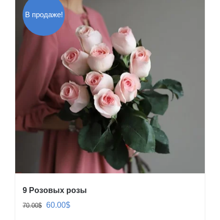
В продаже!
9 Розовых розы
Первоначальная
Текущая
60.00
$
70.00
$
цена
цена: