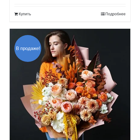
составляла
60.00$.
Купить
Подробнее
70.00$.
В продаже!