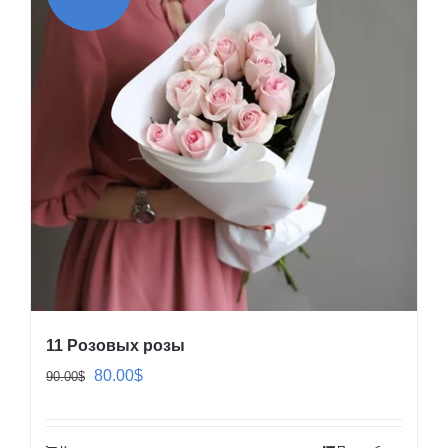
11 Розовых розы
Первоначальная
Текущая
80.00
$
90.00
$
цена
цена:
составляла
80.00$.