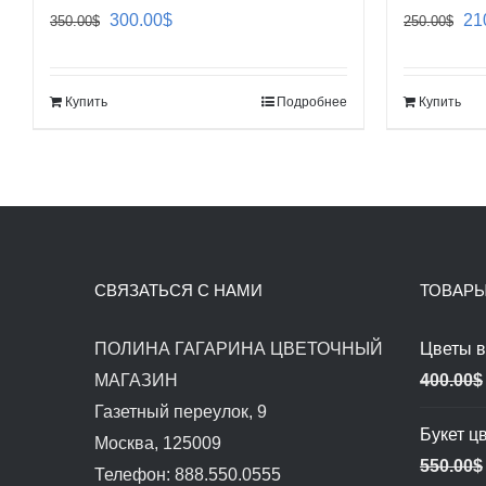
Первоначальная
Текущая
Пе
300.00
$
21
350.00
$
250.00
$
цена
цена:
це
составляла
300.00$.
со
Купить
Подробнее
Купить
350.00$.
25
СВЯЗАТЬСЯ С НАМИ
ТОВАР
ПОЛИНА ГАГАРИНА ЦВЕТОЧНЫЙ
Цветы в
МАГАЗИН
400.00
$
Газетный переулок, 9
Букет ц
Москва, 125009
550.00
$
Телефон: 888.550.0555