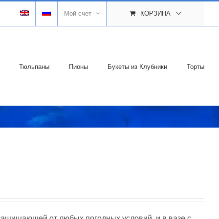
Мой счет
КОРЗИНА
Тюльпаны
Пионы
Букеты из Клубники
Торты
защищающей от любых погодных условий, и в вазе с