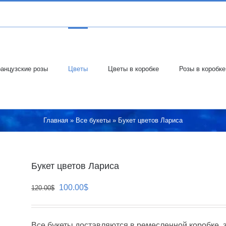
анцузские розы
Цветы
Цветы в коробке
Розы в коробке
Главная
»
Все букеты
»
Букет цветов Лариса
Букет цветов Лариса
Первоначальная
Текущая
100.00
$
120.00
$
цена
цена:
составляла
100.00$.
Все букеты доставляются в ремесленной коробке, 