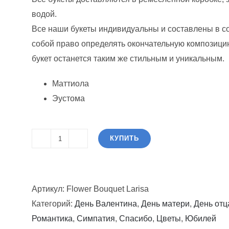
120.00$.
водой.
Все наши букеты индивидуальны и составлены в с
собой право определять окончательную композицию
букет останется таким же стильным и уникальным.
Маттиола
Эустома
КУПИТЬ
Количество
товара
Букет
Артикул:
Flower Bouquet Larisa
цветов
Категорий:
День Валентина
,
День матери
,
День отц
Лариса
Романтика
,
Симпатия
,
Спасибо
,
Цветы
,
Юбилей