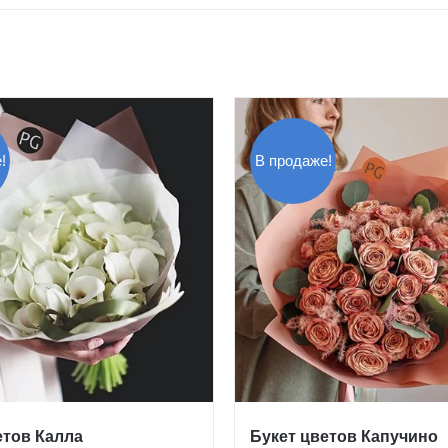
!
В продаже!
етов Калла
Букет цветов Капучино