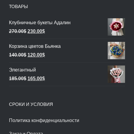
ТОВАРЫ
Клубничные букеты Адалин
Первоначальная
Текущая
270.00
$
230.00
$
цена
цена:
Корзина цветов Бьянка
составляла
230.00$.
Первоначальная
Текущая
140.00
$
120.00
$
270.00$.
цена
цена:
Элегантный
составляла
120.00$.
Первоначальная
Текущая
185.00
$
165.00
$
140.00$.
цена
цена:
составляла
165.00$.
СРОКИ И УСЛОВИЯ
185.00$.
Политика конфиденциальности
Заказ и Оплата