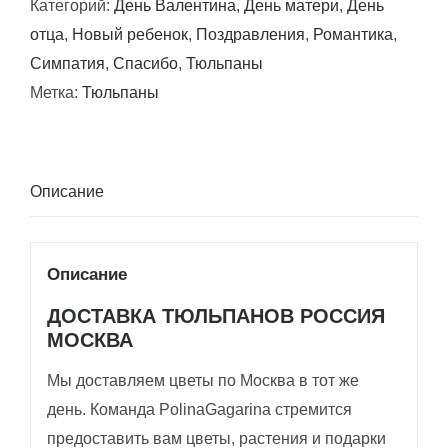
Категорий:
День Валентина
,
День матери
,
День
цвета
отца
,
Новый ребенок
,
Поздравления
,
Романтика
,
тюльпаны
Симпатия
,
Спасибо
,
Тюльпаны
Метка:
Тюльпаны
Описание
Описание
ДОСТАВКА ТЮЛЬПАНОВ РОССИЯ
МОСКВА
Мы доставляем цветы по Москва в тот же
день. Команда PolinaGagarina стремится
предоставить вам цветы, растения и подарки