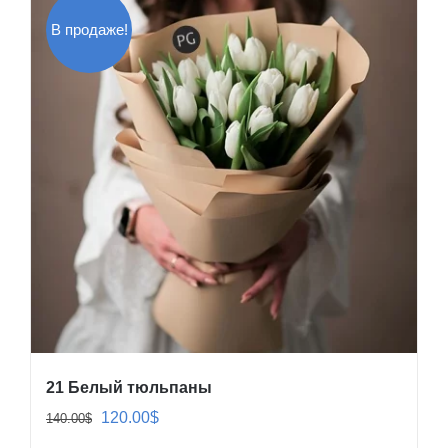
В продаже!
21 Белый тюльпаны
Первоначальная
Текущая
120.00
$
140.00
$
цена
цена: