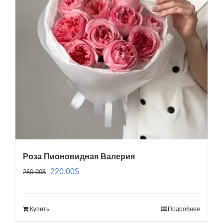
Роза Пионовидная Валерия
Первоначальная
Текущая
220.00
$
260.00
$
цена
цена:
составляла
220.00$.
Купить
Подробнее
260.00$.