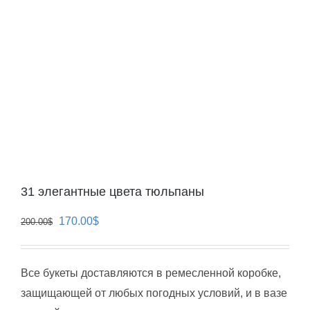
31 элегантные цвета тюльпаны
Первоначальная
Текущая
170.00
$
200.00
$
цена
цена:
составляла
170.00$.
Все букеты доставляются в ремесленной коробке,
200.00$.
защищающей от любых погодных условий, и в вазе