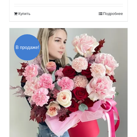
составляла
120.00$.
Купить
Подробнее
140.00$.
В продаже!