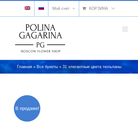
Skip
Мой счет
КОРЗИНА
to
content
Главная
»
Все букеты
»
31 элегантные цвета тюльпаны
В продаже!