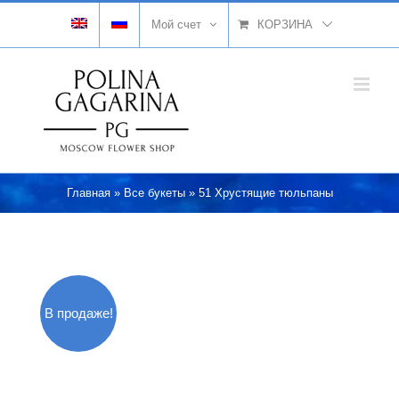
Skip
Мой счет
КОРЗИНА
to
content
Главная
»
Все букеты
»
51 Хрустящие тюльпаны
В продаже!