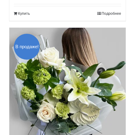
составляла
270.00$.
Купить
Подробнее
300.00$.
В продаже!