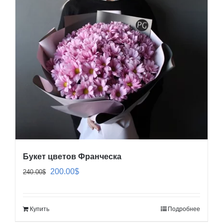
Букет цветов Франческа
Первоначальная
Текущая
200.00
$
240.00
$
цена
цена:
составляла
200.00$.
Купить
Подробнее
240.00$.