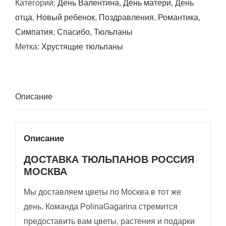
Категорий:
День Валентина
,
День матери
,
День
тюльпаны
отца
,
Новый ребенок
,
Поздравления
,
Романтика
,
Симпатия
,
Спасибо
,
Тюльпаны
Метка:
Хрустящие тюльпаны
Описание
Описание
ДОСТАВКА ТЮЛЬПАНОВ РОССИЯ
МОСКВА
Мы доставляем цветы по Москва в тот же
день. Команда PolinaGagarina стремится
предоставить вам цветы, растения и подарки