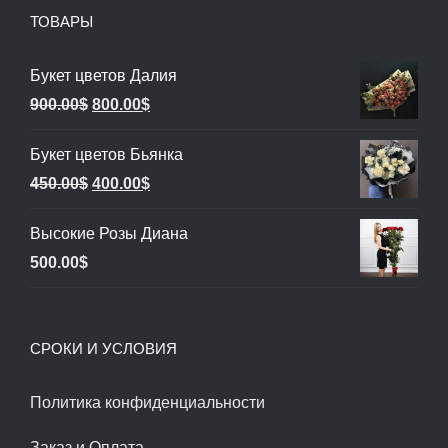
ТОВАРЫ
Букет цветов Далия
Первоначальная
Текущая
900.00
$
800.00
$
цена
цена:
Букет цветов Бьянка
составляла
800.00$.
Первоначальная
Текущая
450.00
$
400.00
$
900.00$.
цена
цена:
Высокие Розы Диана
составляла
400.00$.
500.00
$
450.00$.
СРОКИ И УСЛОВИЯ
Политика конфиденциальности
Заказ и Оплата