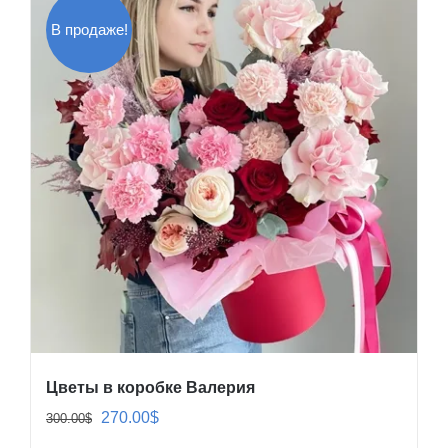
В продаже!
Цветы в коробке Валерия
Первоначальная
Текущая
270.00
$
300.00
$
цена
цена: