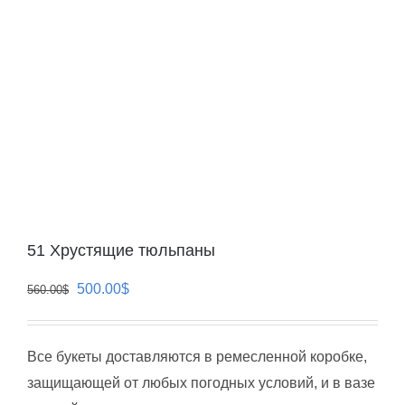
51 Хрустящие тюльпаны
Первоначальная
Текущая
500.00
$
560.00
$
цена
цена:
составляла
500.00$.
Все букеты доставляются в ремесленной коробке,
560.00$.
защищающей от любых погодных условий, и в вазе