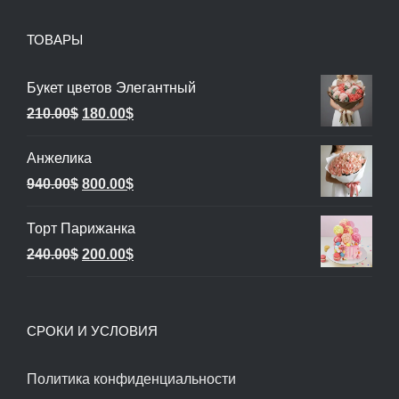
ТОВАРЫ
Букет цветов Элегантный
Первоначальная
Текущая
210.00
$
180.00
$
цена
цена:
Анжелика
составляла
180.00$.
Первоначальная
Текущая
940.00
$
800.00
$
210.00$.
цена
цена:
Торт Парижанка
составляла
800.00$.
Первоначальная
Текущая
240.00
$
200.00
$
940.00$.
цена
цена:
составляла
200.00$.
СРОКИ И УСЛОВИЯ
240.00$.
Политика конфиденциальности