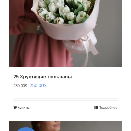
25 Хрустящие тюльпаны
Первоначальная
Текущая
250.00
$
280.00
$
цена
цена:
составляла
250.00$.
Купить
Подробнее
280.00$.