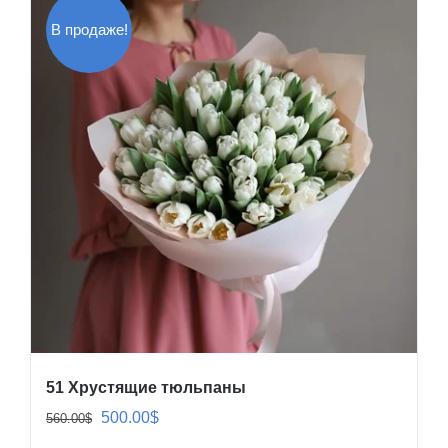
В продаже!
51 Хрустящие тюльпаны
Первоначальная
Текущая
500.00
$
560.00
$
цена
цена: