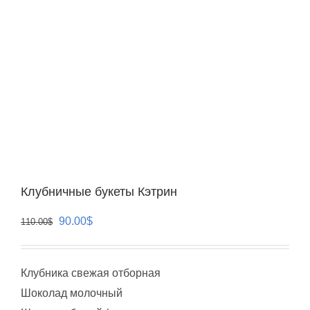
Клубничные букеты Кэтрин
Первоначальная
Текущая
90.00
$
110.00
$
цена
цена:
составляла
90.00$.
Клубника свежая отборная⁣⁣⠀⁣⁣⠀⁣⁣⠀⁣⁣⠀⁣⁣⠀
110.00$.
Шоколад молочный⁣⁣⠀⁣⁣⠀⁣⁣⠀⁣⁣⠀⁣⁣⠀