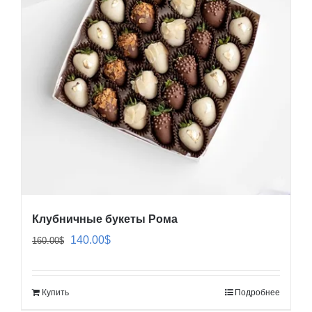
Клубничные букеты Рома
Первоначальная
Текущая
140.00
$
160.00
$
цена
цена:
составляла
140.00$.
Купить
Подробнее
160.00$.