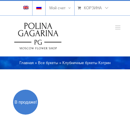
Skip
Мой счет
КОРЗИНА
to
content
Главная
»
Все букеты
»
Клубничные букеты Кэтрин
В продаже!