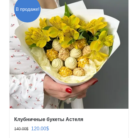
В продаже!
Клубничные букеты Астеля
Первоначальная
Текущая
120.00
$
140.00
$
цена
цена: