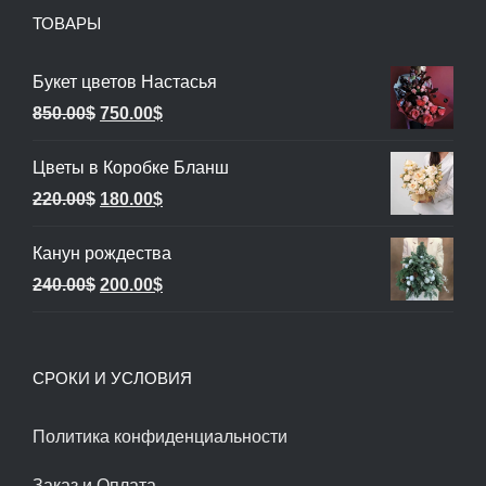
ТОВАРЫ
Букет цветов Настасья
Первоначальная
Текущая
850.00
$
750.00
$
цена
цена:
Цветы в Коробке Бланш
составляла
750.00$.
Первоначальная
Текущая
220.00
$
180.00
$
850.00$.
цена
цена:
Канун рождества
составляла
180.00$.
Первоначальная
Текущая
240.00
$
200.00
$
220.00$.
цена
цена:
составляла
200.00$.
СРОКИ И УСЛОВИЯ
240.00$.
Политика конфиденциальности
Заказ и Оплата