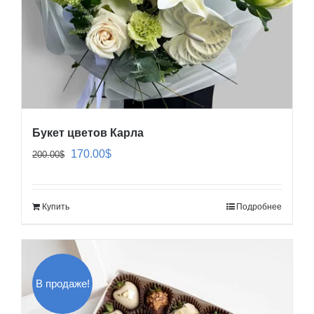
Букет цветов Карла
Первоначальная
Текущая
170.00
$
200.00
$
цена
цена:
составляла
170.00$.
Купить
Подробнее
200.00$.
В продаже!