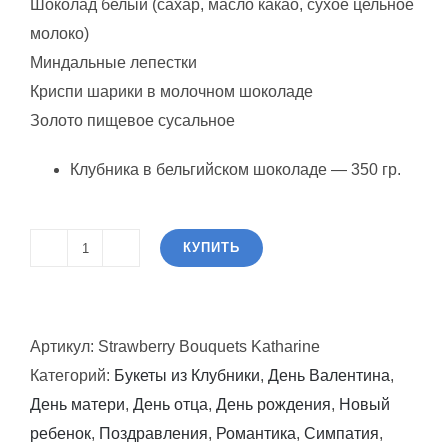
Шоколад белый⁣⁣ (⁣⁣сахар, масло какао, сухое цельное
молоко) ⠀⁣⁣⠀⁣⁣⠀⁣⁣⠀⁣⁣⠀
Миндальные лепестки⠀⁣⁣⠀⁣⁣⠀⁣⁣⠀⁣⁣⠀
Криспи шарики в молочном шоколаде ⁣⁣⠀⁣⁣⠀⁣⁣⠀⁣⁣⠀
Золото пищевое сусальное
Клубника в бельгийском шоколаде — 350 гр.
КУПИТЬ
Количество
товара
Клубничные
Артикул:
Strawberry Bouquets Katharine
букеты
Категорий:
Букеты из Клубники
,
День Валентина
,
Кэтрин
День матери
,
День отца
,
День рождения
,
Новый
ребенок
,
Поздравления
,
Романтика
,
Симпатия
,