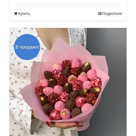
составляла
120.00$.
Купить
Подробнее
140.00$.
В продаже!