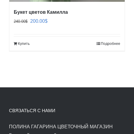
Букет цветов Камилла
Первоначальная
Текущая
200.00
$
240.00
$
цена
цена:
составляла
200.00$.
Купить
Подробнее
240.00$.
СВЯЗАТЬСЯ С НАМИ
ПОЛИНА ГАГАРИНА ЦВЕТОЧНЫЙ МАГАЗИН