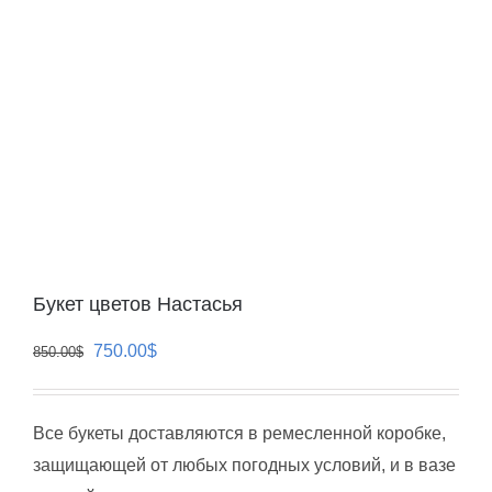
Букет цветов Настасья
Первоначальная
Текущая
750.00
$
850.00
$
цена
цена:
составляла
750.00$.
Все букеты доставляются в ремесленной коробке,
850.00$.
защищающей от любых погодных условий, и в вазе