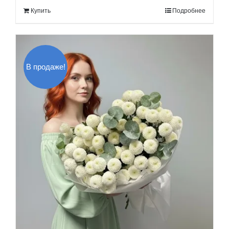
составляла
180.00$.
Купить
Подробнее
210.00$.
В продаже!