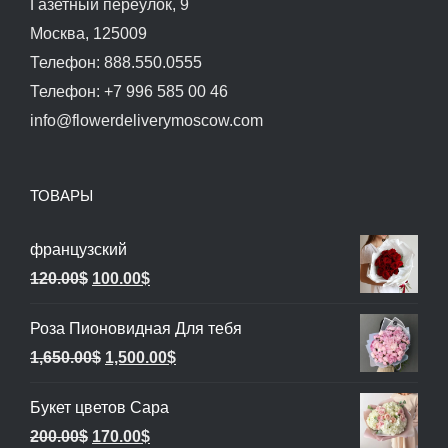
Газетный переулок, 9
Москва, 125009
Телефон: 888.550.0555
Телефон: +7 996 585 00 46
info@flowerdeliverymoscow.com
ТОВАРЫ
французский
Первоначальная
Текущая
120.00
$
100.00
$
цена
цена:
Роза Пионовидная Для тебя
составляла
100.00$.
Первоначальная
Текущая
1,650.00
$
1,500.00
$
120.00$.
цена
цена:
Букет цветов Сара
составляла
1,500.00$.
Первоначальная
Текущая
200.00
$
170.00
$
1,650.00$.