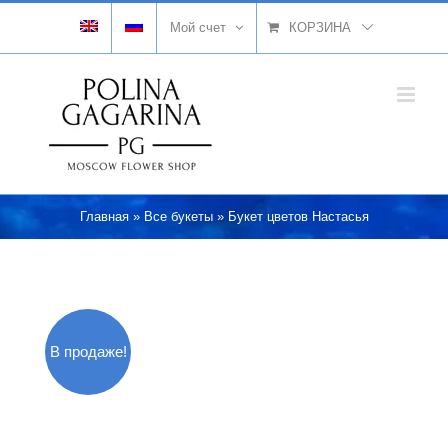
Skip
Мой счет
КОРЗИНА
to
content
Главная
»
Все букеты
»
Букет цветов Настасья
В продаже!