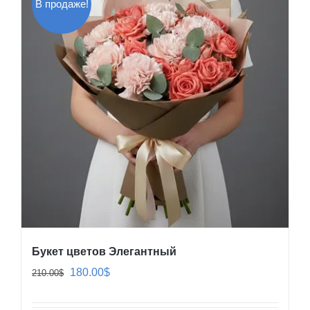
В продаже!
Букет цветов Элегантный
Первоначальная
Текущая
180.00
$
210.00
$
цена
цена: