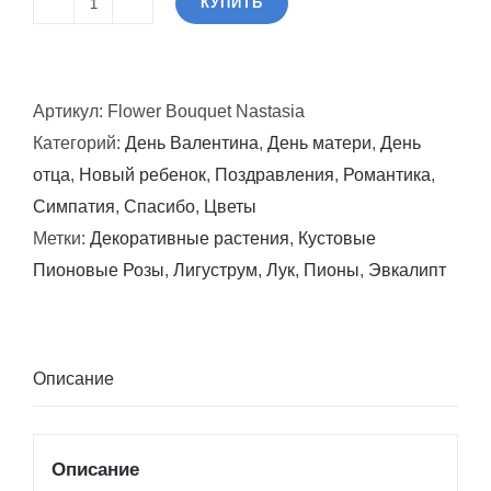
КУПИТЬ
Количество
товара
Букет
Артикул:
Flower Bouquet Nastasia
цветов
Категорий:
День Валентина
,
День матери
,
День
Настасья
отца
,
Новый ребенок
,
Поздравления
,
Романтика
,
Симпатия
,
Спасибо
,
Цветы
Метки:
Декоративные растения
,
Кустовые
Пионовые Розы
,
Лигуструм
,
Лук
,
Пионы
,
Эвкалипт
Описание
Описание