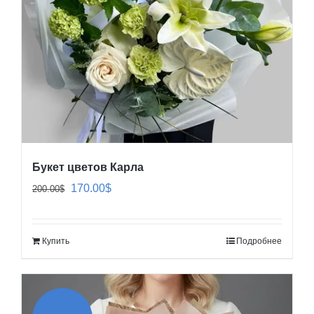
Букет цветов Карла
Первоначальная
Текущая
170.00
$
200.00
$
цена
цена:
составляла
170.00$.
Купить
Подробнее
200.00$.