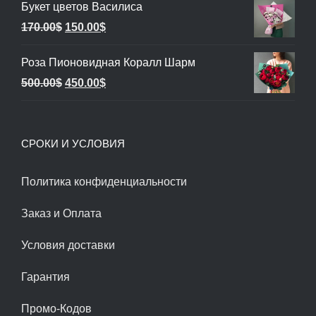
Букет цветов Василиса
составляла
100.00$.
Первоначальная
Текущая
170.00
$
150.00
$
120.00$.
цена
цена:
Роза Пионовидная Коралл Шарм
составляла
150.00$.
Первоначальная
Текущая
500.00
$
450.00
$
170.00$.
цена
цена:
составляла
450.00$.
СРОКИ И УСЛОВИЯ
500.00$.
Политика конфиденциальности
Заказ и Оплата
Условия доставки
Гарантия
Промо-Кодов