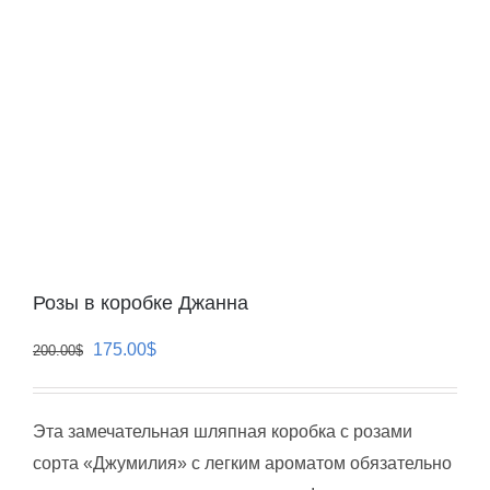
Розы в коробке Джанна
Первоначальная
Текущая
175.00
$
200.00
$
цена
цена:
составляла
175.00$.
Эта замечательная шляпная коробка с розами
200.00$.
сорта «Джумилия» с легким ароматом обязательно