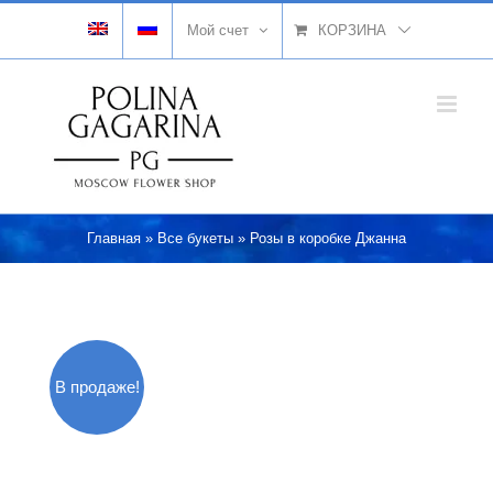
Skip
Мой счет
КОРЗИНА
to
content
Главная
»
Все букеты
»
Розы в коробке Джанна
В продаже!