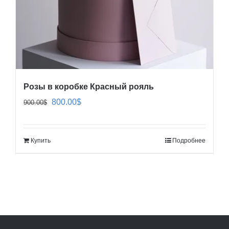
Розы в коробке Красный рояль
Первоначальная
Текущая
800.00
$
900.00
$
цена
цена:
составляла
800.00$.
Купить
Подробнее
900.00$.