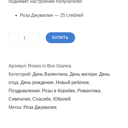
поднимет настроение получателю!
Роза Джумилия — 25 стеблей
КУПИТЬ
Количество
товара
Розы
Артикул:
Roses in Box Gianna
в
Категорий:
День Валентина
,
День матери
,
День
коробке
отца
,
День рождения
,
Новый ребенок
,
Джанна
Поздравления
,
Розы в Коробке
,
Романтика
,
Симпатия
,
Спасибо
,
Юбилей
Метка:
Роза Джумилия