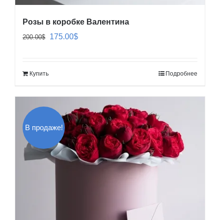
Розы в коробке Валентина
Первоначальная
Текущая
175.00
$
200.00
$
цена
цена:
составляла
175.00$.
Купить
Подробнее
200.00$.
В продаже!