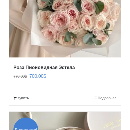
Роза Пионовидная Эстела
Первоначальная
Текущая
700.00
$
770.00
$
цена
цена:
составляла
700.00$.
Купить
Подробнее
770.00$.
В продаже!