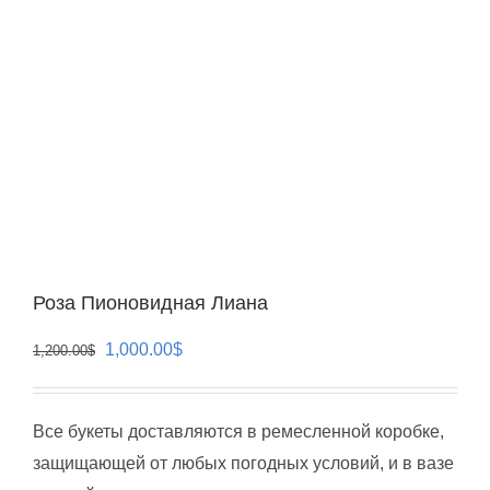
Роза Пионовидная Лиана
Первоначальная
Текущая
1,000.00
$
1,200.00
$
цена
цена:
составляла
1,000.00$.
Все букеты доставляются в ремесленной коробке,
1,200.00$.
защищающей от любых погодных условий, и в вазе