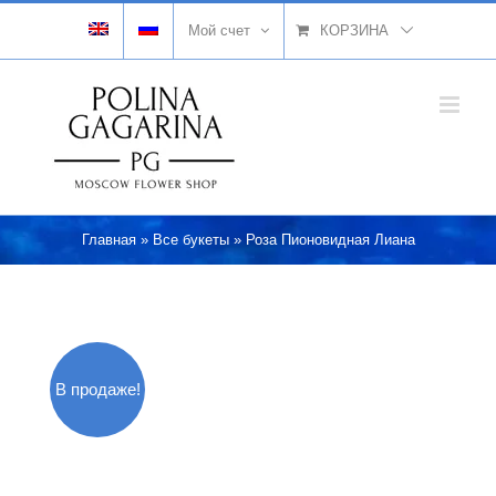
Skip
Мой счет
КОРЗИНА
to
content
Главная
»
Все букеты
»
Роза Пионовидная Лиана
В продаже!