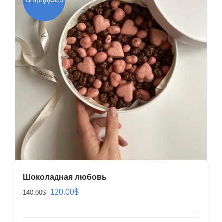
Шоколадная любовь
Первоначальная
Текущая
120.00
$
140.00
$
цена
цена:
составляла
120.00$.