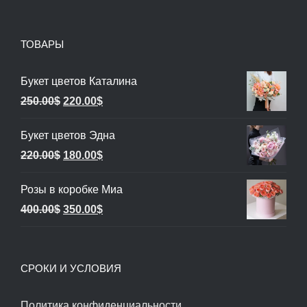
ТОВАРЫ
Букет цветов Каталина
Первоначальная
Текущая
250.00
$
220.00
$
цена
цена:
Букет цветов Эдна
составляла
220.00$.
Первоначальная
Текущая
220.00
$
180.00
$
250.00$.
цена
цена:
Розы в коробке Миа
составляла
180.00$.
Первоначальная
Текущая
400.00
$
350.00
$
220.00$.
цена
цена:
составляла
350.00$.
СРОКИ И УСЛОВИЯ
400.00$.
Политика конфиденциальности