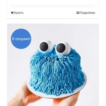
цена
цена:
составляла
1,600.00$.
Купить
Подробнее
1,800.00$.
В продаже!