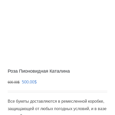
Роза Пионовидная Каталина
Первоначальная
Текущая
500.00
$
600.00
$
цена
цена:
составляла
500.00$.
Все букеты доставляются в ремесленной коробке,
600.00$.
защищающей от любых погодных условий, и в вазе