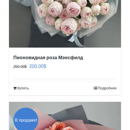
Пионовидная роза Мэнсфилд
Первоначальная
Текущая
200.00
$
250.00
$
цена
цена:
составляла
200.00$.
Купить
Подробнее
250.00$.
В продаже!