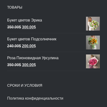
ТОВАРЫ
Букет цветов Эрика
Первоначальная
Текущая
350.00
$
300.00
$
цена
цена:
Букет цветов Подсолнечник
составляла
300.00$.
Первоначальная
Текущая
240.00
$
200.00
$
350.00$.
цена
цена:
Роза Пионовидная Урсулина
составляла
200.00$.
Первоначальная
Текущая
350.00
$
300.00
$
240.00$.
цена
цена:
составляла
300.00$.
СРОКИ И УСЛОВИЯ
350.00$.
Политика конфиденциальности