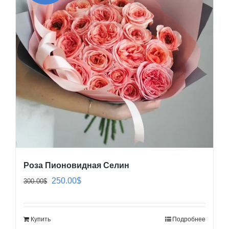
Роза Пионовидная Селин
Первоначальная
Текущая
250.00
$
300.00
$
цена
цена:
составляла
250.00$.
Купить
Подробнее
300.00$.