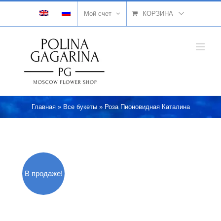
Skip
Мой счет
КОРЗИНА
to
content
Главная
»
Все букеты
»
Роза Пионовидная Каталина
В продаже!