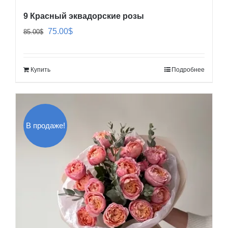
9 Красный эквадорские розы
Первоначальная
Текущая
75.00
$
85.00
$
цена
цена:
составляла
75.00$.
Купить
Подробнее
85.00$.
В продаже!