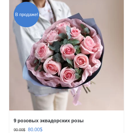
В продаже!
9 розовых эквадорских розы
Первоначальная
Текущая
80.00
$
90.00
$