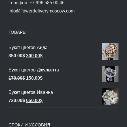
Телефон: +7 996 585 00 46
info@flowerdeliverymoscow.com
ТОВАРЫ
Букет цветов Аида
Первоначальная
Текущая
350.00
$
300.00
$
цена
цена:
Букет цветов Джульетта
составляла
300.00$.
Первоначальная
Текущая
170.00
$
150.00
$
350.00$.
цена
цена:
Букет цветов Иванна
составляла
150.00$.
Первоначальная
Текущая
720.00
$
650.00
$
170.00$.
цена
цена:
составляла
650.00$.
СРОКИ И УСЛОВИЯ
720.00$.