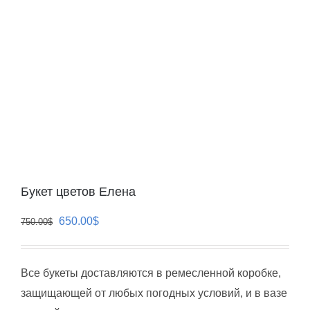
Букет цветов Елена
Первоначальная
Текущая
650.00
$
750.00
$
цена
цена:
составляла
650.00$.
Все букеты доставляются в ремесленной коробке,
750.00$.
защищающей от любых погодных условий, и в вазе