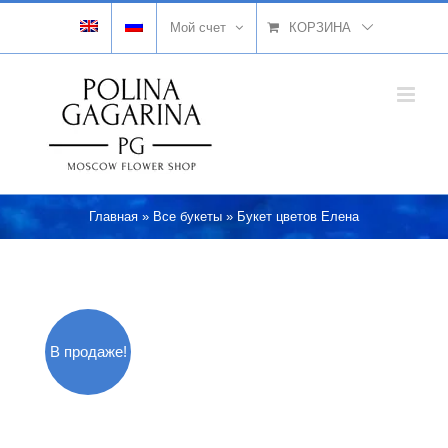
Skip
Мой счет
КОРЗИНА
to
content
Главная
»
Все букеты
»
Букет цветов Елена
В продаже!