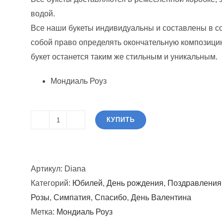
300.00$.
водой.
Все наши букеты индивидуальны и составлены в с
собой право определять окончательную композицию
букет останется таким же стильным и уникальным.
Мондиаль Роуз
КУПИТЬ
Количество
товара
Диана
Артикул:
Diana
Категорий:
Юбилей
,
День рождения
,
Поздравления
Розы
,
Симпатия
,
Спасибо
,
День Валентина
Метка:
Мондиаль Роуз