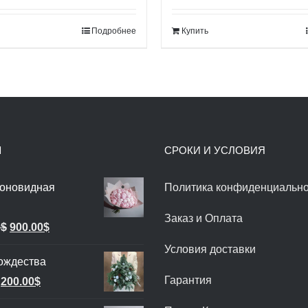
ставляла
100.00$.
составляла
90.00$.
Подробнее
Купить
0.00$.
110.00$.
Ы
СРОКИ И УСЛОВИЯ
ионовидная
Политика конфиденциально
Заказ и Оплата
Первоначальная
Текущая
0
$
900.00
$
цена
цена:
Условия доставки
ождества
составляла
900.00$.
Гарантия
Первоначальная
Текущая
200.00
$
1,000.00$.
цена
цена: