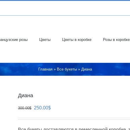
анцузские розы
Цветы
Цветы в коробке
Розы в коробке
Главная
»
Все букеты
»
Диана
Диана
Первоначальная
Текущая
250.00
$
300.00
$
цена
цена:
составляла
250.00$.
Все букеты доставляются в ремесленной коробке, 