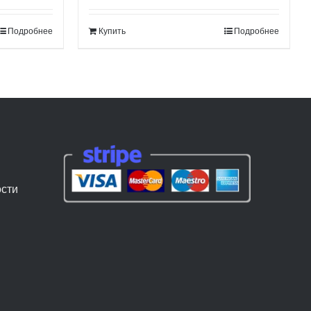
составляла
165.00$.
Подробнее
Купить
Подробнее
185.00$.
сти