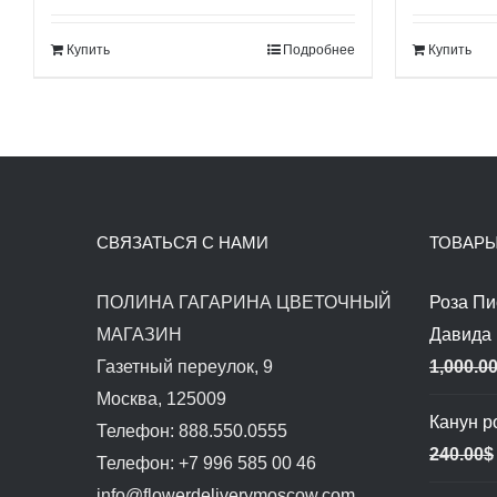
составляла
100.00$.
со
Купить
Подробнее
Купить
120.00$.
12
СВЯЗАТЬСЯ С НАМИ
ТОВАР
ПОЛИНА ГАГАРИНА ЦВЕТОЧНЫЙ
Роза П
МАГАЗИН
Давида
Газетный переулок, 9
1,000.0
Москва, 125009
Канун р
Телефон: 888.550.0555
240.00
$
Телефон: +7 996 585 00 46
info@flowerdeliverymoscow.com