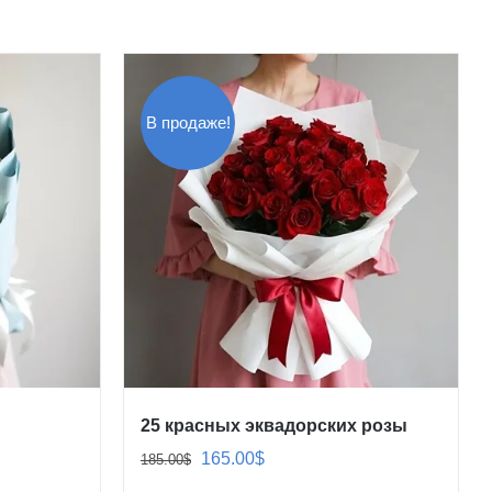
В продаже!
25 красных эквадорских розы
Первоначальная
Текущая
165.00
$
185.00
$
цена
цена: