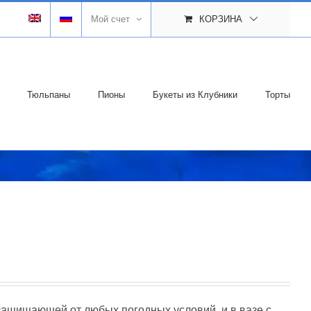
Мой счет
КОРЗИНА
Тюльпаны
Пионы
Букеты из Клубники
Торты
защищающей от любых погодных условий, и в вазе с