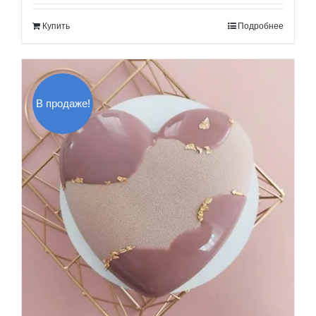
составляла
160.00$.
Купить
Подробнее
180.00$.
В продаже!