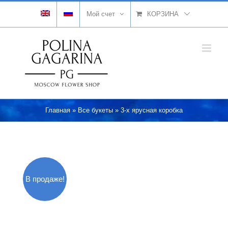
Skip
Мой счет
КОРЗИНА
to
content
Главная
»
Все букеты
»
3-х ярусная коробка
В продаже!