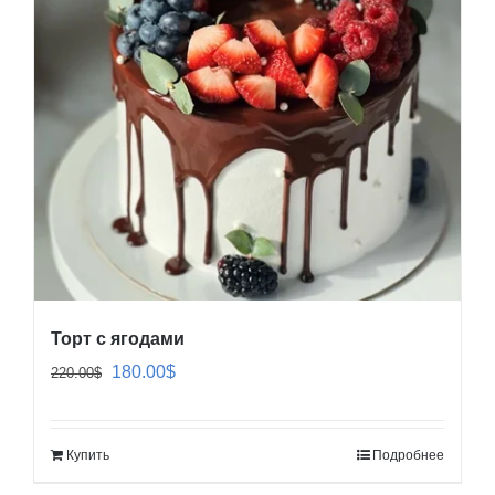
Торт с ягодами
Первоначальная
Текущая
180.00
$
220.00
$
цена
цена:
составляла
180.00$.
Купить
Подробнее
220.00$.