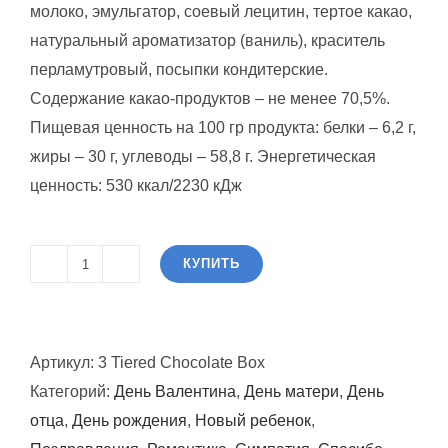
молоко, эмульгатор, соевый лецитин, тертое какао,
натуральный ароматизатор (ваниль), краситель
перламутровый, посыпки кондитерские.
Содержание какао-продуктов – не менее 70,5%.
Пищевая ценность на 100 гр продукта: белки – 6,2 г,
жиры – 30 г, углеводы – 58,8 г. Энергетическая
ценность: 530 ккал/2230 кДж
КУПИТЬ
Количество
товара
3-
Артикул:
3 Tiered Chocolate Box
х
Категорий:
День Валентина
,
День матери
,
День
ярусная
отца
,
День рождения
,
Новый ребенок
,
коробка