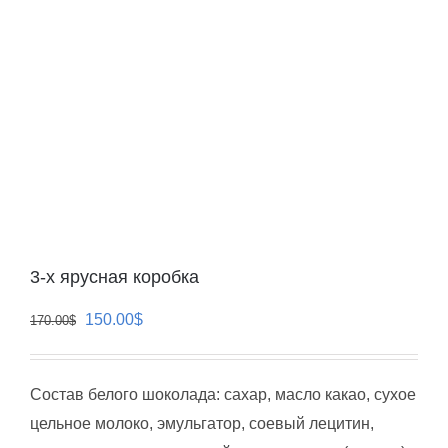
3-х ярусная коробка
Первоначальная
Текущая
150.00
$
170.00
$
цена
цена:
составляла
150.00$.
Состав белого шоколада: cахар, масло какао, сухое
170.00$.
цельное молоко, эмульгатор, соевый лецитин,