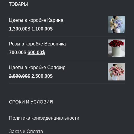
ТОВАРЫ
Цветы в коробке Карина
Первоначальная
Текущая
1,300.00
$
1,100.00
$
цена
цена:
Розы в коробке Вероника
составляла
1,100.00$.
Первоначальная
Текущая
700.00
$
600.00
$
1,300.00$.
цена
цена:
Цветы в коробке Сапфир
составляла
600.00$.
Первоначальная
Текущая
2,800.00
$
2,500.00
$
700.00$.
цена
цена:
составляла
2,500.00$.
СРОКИ И УСЛОВИЯ
2,800.00$.
Политика конфиденциальности
Заказ и Оплата