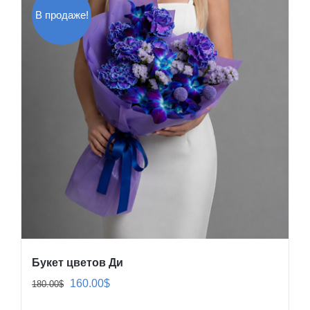
В продаже!
Букет цветов Ди
Первоначальная
Текущая
160.00
$
180.00
$
цена
цена: