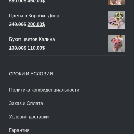
Первоначальная
Текущая
550.00
$
450.00
$
цена
цена:
Цветы в Коробке Диор
составляла
450.00$.
Первоначальная
Текущая
240.00
$
200.00
$
550.00$.
цена
цена:
Букет цветов Калина
составляла
200.00$.
Первоначальная
Текущая
130.00
$
110.00
$
240.00$.
цена
цена:
составляла
110.00$.
СРОКИ И УСЛОВИЯ
130.00$.
Политика конфиденциальности
Заказ и Оплата
Условия доставки
Гарантия