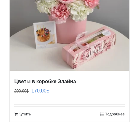
Цветы в коробке Элайна
Первоначальная
Текущая
170.00
$
200.00
$
цена
цена:
составляла
170.00$.
Купить
Подробнее
200.00$.