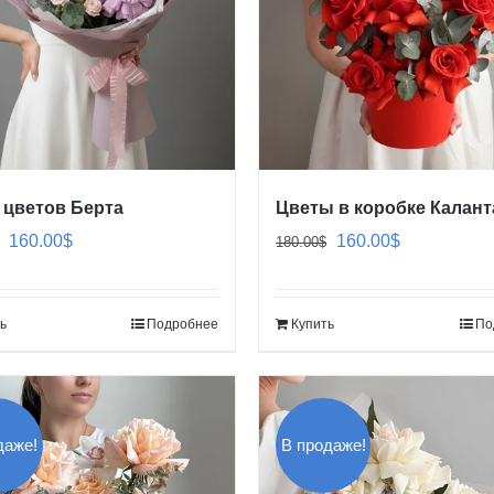
 цветов Берта
Цветы в коробке Калант
Первоначальная
Текущая
Первоначальная
Текущая
160.00
$
160.00
$
180.00
$
цена
цена:
цена
цена:
составляла
160.00$.
составляла
160.00$.
ь
Подробнее
Купить
По
180.00$.
180.00$.
даже!
В продаже!