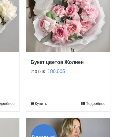
Букет цветов Жолиен
Первоначальная
Текущая
180.00
$
210.00
$
цена
цена:
составляла
180.00$.
210.00$.
дробнее
Купить
Подробнее