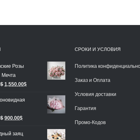
Ы
СРОКИ И УСЛОВИЯ
ские Розы
Политика конфиденциально
 Мечта
Заказ и Оплата
Первоначальная
Текущая
0
$
1,550.00
$
цена
цена:
Условия доставки
ионовидная
составляла
1,550.00$.
Гарантия
1,850.00$.
Первоначальная
Текущая
0
$
900.00
$
Промо-Кодов
цена
цена:
дный заяц
составляла
900.00$.