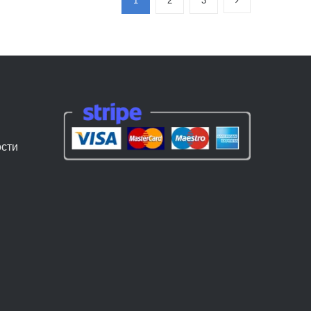
1
2
3
сти