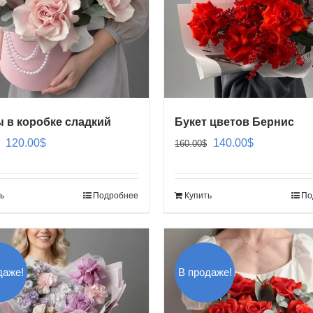
 в коробке сладкий
Букет цветов Бернис
Первоначальная
Текущая
Первоначальная
Текущая
120.00
$
140.00
$
160.00
$
цена
цена:
цена
цена:
составляла
120.00$.
составляла
140.00$.
ь
Подробнее
Купить
По
140.00$.
160.00$.
даже!
В продаже!