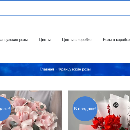
анцузские розы
Цветы
Цветы в коробке
Розы в коробке
Главная
»
Французские розы
даже!
В продаже!