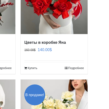
Цветы в коробке Яна
Первоначальная
Текущая
140.00
$
160.00
$
цена
цена:
составляла
140.00$.
дробнее
Купить
Подробнее
160.00$.
В продаже!