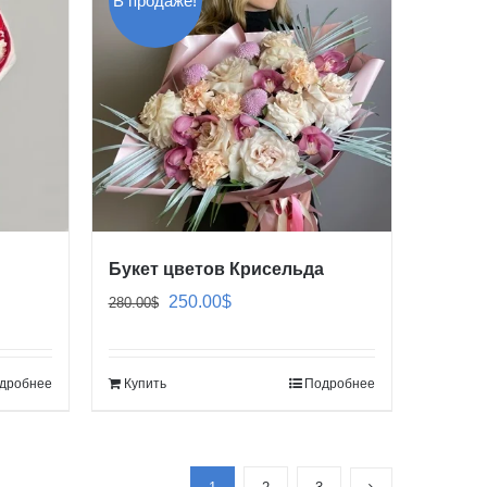
В продаже!
Букет цветов Крисельда
Первоначальная
Текущая
250.00
$
280.00
$
цена
цена:
составляла
250.00$.
дробнее
Купить
Подробнее
280.00$.