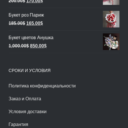
Первоначальная
Текущая
200.00
$
170.00
$
цена
цена:
Букет роз Париж
составляла
170.00$.
Первоначальная
Текущая
185.00
$
165.00
$
200.00$.
цена
цена:
Букет цветов Анушка
составляла
165.00$.
Первоначальная
Текущая
1,000.00
$
850.00
$
185.00$.
цена
цена:
составляла
850.00$.
СРОКИ И УСЛОВИЯ
1,000.00$.
Политика конфиденциальности
Заказ и Оплата
Условия доставки
Гарантия