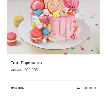
Торт Парижанка
Первоначальная
Текущая
200.00
$
240.00
$
цена
цена:
составляла
200.00$.
Купить
Подробнее
240.00$.