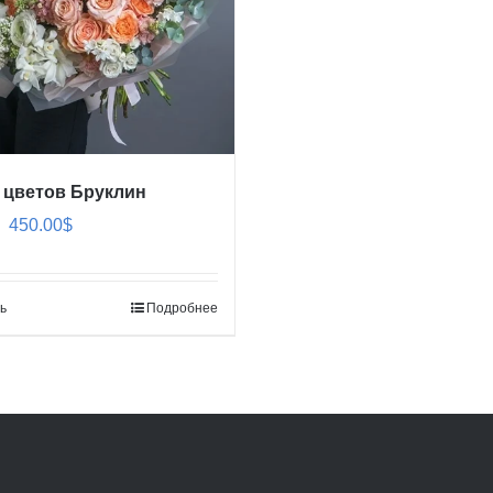
 цветов Бруклин
Первоначальная
Текущая
450.00
$
цена
цена:
составляла
450.00$.
ь
Подробнее
550.00$.