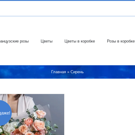
анцузские розы
Цветы
Цветы в коробке
Розы в коробке
Главная
»
Сирень
даже!