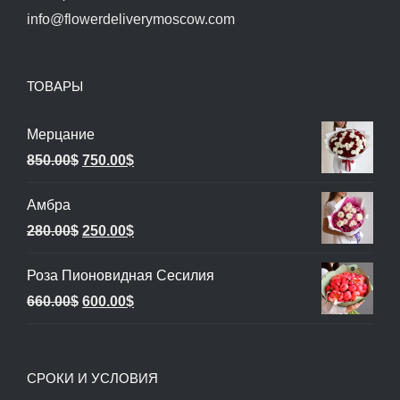
info@flowerdeliverymoscow.com
ТОВАРЫ
Мерцание
Первоначальная
Текущая
850.00
$
750.00
$
цена
цена:
Амбра
составляла
750.00$.
Первоначальная
Текущая
280.00
$
250.00
$
850.00$.
цена
цена:
Роза Пионовидная Сесилия
составляла
250.00$.
Первоначальная
Текущая
660.00
$
600.00
$
280.00$.
цена
цена:
составляла
600.00$.
СРОКИ И УСЛОВИЯ
660.00$.