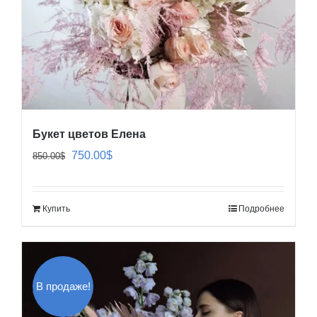
Букет цветов Елена
Первоначальная
Текущая
750.00
$
850.00
$
цена
цена:
составляла
750.00$.
Купить
Подробнее
850.00$.
В продаже!