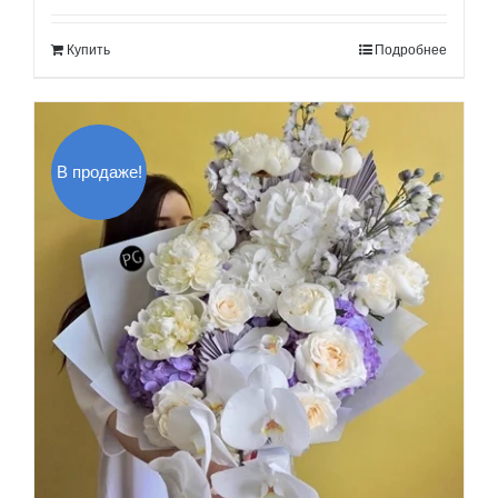
составляла
600.00$.
Купить
Подробнее
700.00$.
В продаже!