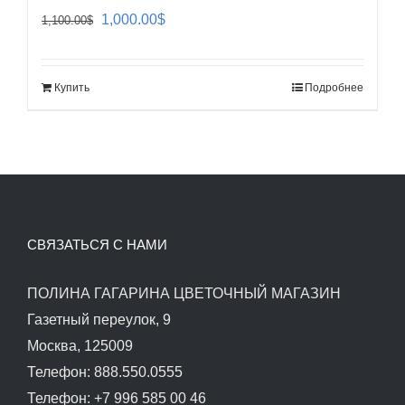
Первоначальная
Текущая
1,000.00
$
1,100.00
$
цена
цена:
составляла
1,000.00$.
Купить
Подробнее
1,100.00$.
СВЯЗАТЬСЯ С НАМИ
ПОЛИНА ГАГАРИНА ЦВЕТОЧНЫЙ МАГАЗИН
Газетный переулок, 9
Москва, 125009
Телефон: 888.550.0555
Телефон: +7 996 585 00 46