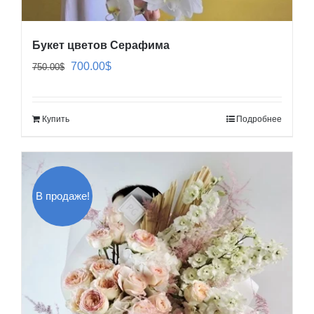
Букет цветов Серафима
Первоначальная
Текущая
700.00
$
750.00
$
цена
цена:
составляла
700.00$.
Купить
Подробнее
750.00$.
В продаже!