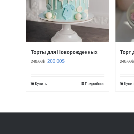
Торты для Новорожденных
Торт 
Первоначальная
Текущая
200.00
$
240.00
$
240.00
$
цена
цена:
составляла
200.00$.
Купить
Подробнее
Купит
240.00$.