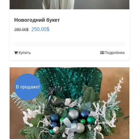
Новогодний букет
Первоначальная
Текущая
250.00
$
280.00
$
цена
цена:
составляла
250.00$.
Купить
Подробнее
280.00$.
В продаже!