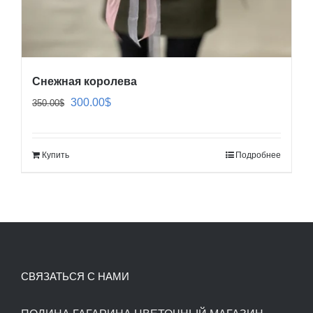
Снежная королева
Первоначальная
Текущая
300.00
$
350.00
$
цена
цена:
составляла
300.00$.
Купить
Подробнее
350.00$.
СВЯЗАТЬСЯ С НАМИ