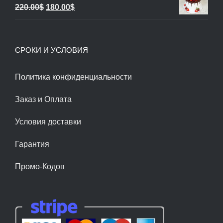
Первоначальная
Текущая
220.00
$
180.00
$
270.00$.
цена
цена:
составляла
180.00$.
СРОКИ И УСЛОВИЯ
220.00$.
Политика конфиденциальности
Заказ и Оплата
Условия доставки
Гарантия
Промо-Кодов