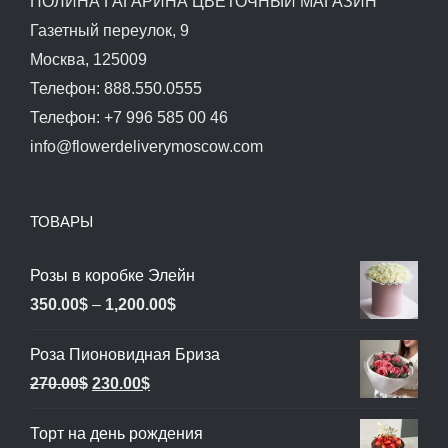
ПОЛИНА ГАГАРИНА ЦВЕТОЧНЫЙ МАГАЗИН
Газетный переулок, 9
Москва, 125009
Телефон: 888.550.0555
Телефон: +7 996 585 00 46
info@flowerdeliverymoscow.com
ТОВАРЫ
Розы в коробке Элейн
Диапазон
350.00
$
–
1,200.00
$
цен:
Роза Пионовидная Бриза
350.00$
Первоначальная
Текущая
270.00
$
230.00
$
–
цена
цена:
1,200.00$
Торт на день рождения
составляла
230.00$.