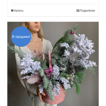
составляла
180.00$.
Купить
Подробнее
210.00$.
В продаже!