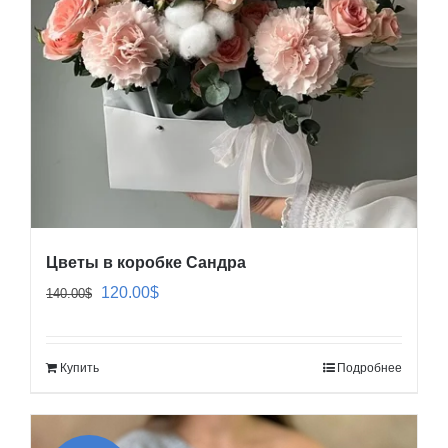
Цветы в коробке Сандра
Первоначальная
Текущая
120.00
$
140.00
$
цена
цена:
составляла
120.00$.
Купить
Подробнее
140.00$.