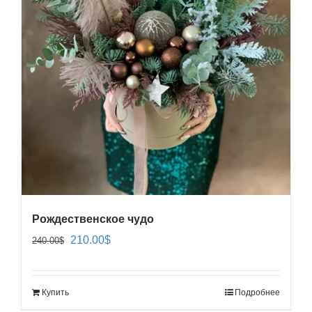
Рождественское чудо
Первоначальная
Текущая
210.00
$
240.00
$
цена
цена:
составляла
210.00$.
Купить
Подробнее
240.00$.