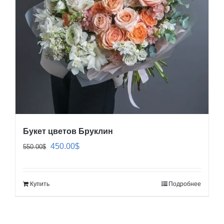
Букет цветов Бруклин
Первоначальная
Текущая
450.00
$
550.00
$
цена
цена:
составляла
450.00$.
Купить
Подробнее
550.00$.