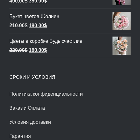
Первоначальная
Текущая
400.00
$
350.00
$
цена
цена:
Букет цветов Жолиен
составляла
350.00$.
Первоначальная
Текущая
210.00
$
180.00
$
400.00$.
цена
цена:
Цветы в коробке Будь счастлив
составляла
180.00$.
Первоначальная
Текущая
220.00
$
180.00
$
210.00$.
цена
цена:
составляла
180.00$.
СРОКИ И УСЛОВИЯ
220.00$.
Политика конфиденциальности
Заказ и Оплата
Условия доставки
Гарантия