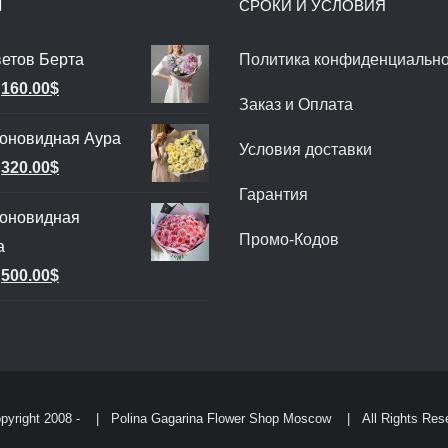
Ы
СРОКИ И УСЛОВИЯ
ветов Берта
Политика конфиденциально
Первоначальная
Текущая
160.00
$
Заказ и Оплата
цена
цена:
оновидная Аура
составляла
160.00$.
Условия доставки
Первоначальная
Текущая
320.00
$
180.00$.
Гарантия
цена
цена:
ионовидная
составляла
320.00$.
Промо-Кодов
а
360.00$.
Первоначальная
Текущая
500.00
$
цена
цена:
составляла
500.00$.
600.00$.
pyright 2008 -
| Polina Gagarina Flower Shop Moscow
| All Rights Res