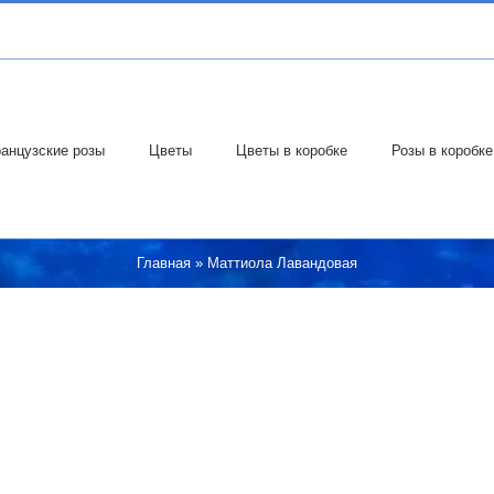
анцузские розы
Цветы
Цветы в коробке
Розы в коробке
Главная
»
Маттиола Лавандовая