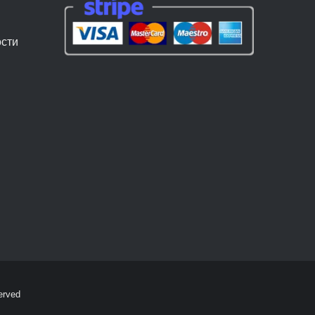
сти
erved