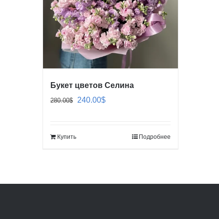
Букет цветов Селина
Первоначальная
Текущая
240.00
$
280.00
$
цена
цена:
составляла
240.00$.
Купить
Подробнее
280.00$.