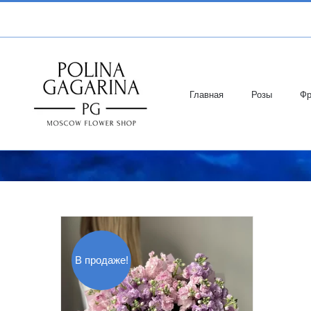
Skip
to
content
Главная
Розы
Фр
В продаже!