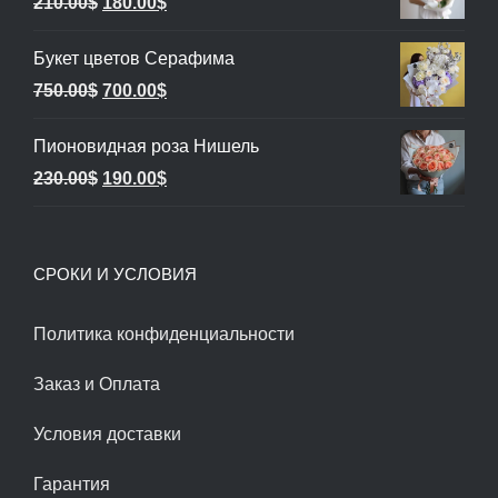
Первоначальная
Текущая
210.00
$
180.00
$
цена
цена:
Букет цветов Серафима
составляла
180.00$.
Первоначальная
Текущая
750.00
$
700.00
$
210.00$.
цена
цена:
Пионовидная роза Нишель
составляла
700.00$.
Первоначальная
Текущая
230.00
$
190.00
$
750.00$.
цена
цена:
составляла
190.00$.
СРОКИ И УСЛОВИЯ
230.00$.
Политика конфиденциальности
Заказ и Оплата
Условия доставки
Гарантия