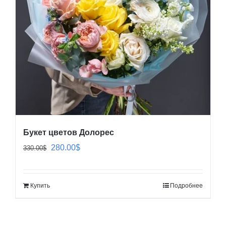
Букет цветов Долорес
Первоначальная
Текущая
280.00
$
330.00
$
цена
цена:
составляла
280.00$.
Купить
Подробнее
330.00$.