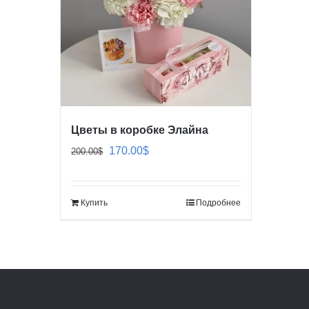
Цветы в коробке Элайна
Первоначальная
Текущая
170.00
$
200.00
$
цена
цена:
составляла
170.00$.
Купить
Подробнее
200.00$.