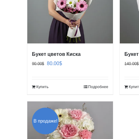
Букет цветов Киска
Букет
Первоначальная
Текущая
80.00
$
90.00
$
140.00
$
цена
цена:
составляла
80.00$.
Купить
Подробнее
Купит
90.00$.
В продаже!