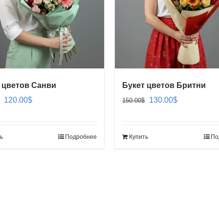
 цветов Санви
Букет цветов Бритни
Первоначальная
Текущая
Первоначальная
Текущая
120.00
$
130.00
$
150.00
$
цена
цена:
цена
цена:
составляла
120.00$.
составляла
130.00$.
ь
Подробнее
Купить
По
140.00$.
150.00$.