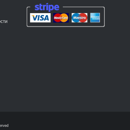
сти
erved