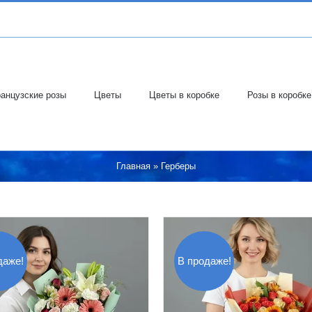
анцузские розы
Цветы
Цветы в коробке
Розы в коробке
Главная
»
Герберы
даже!
В продаже!