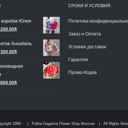
Ы
СРОКИ И УСЛОВИЯ
 коробке Юлия
Политика конфиденциально
Первоначальная
Текущая
200.00
$
Заказ и Оплата
цена
цена:
ветов Аннабель
составляла
200.00$.
Условия доставки
Первоначальная
Текущая
300.00
$
240.00$.
Гарантия
цена
цена:
ионовидная
составляла
300.00$.
Промо-Кодов
я
350.00$.
Первоначальная
Текущая
600.00
$
цена
цена:
составляла
600.00$.
660.00$.
pyright 2008 -
| Polina Gagarina Flower Shop Moscow
| All Rights Res