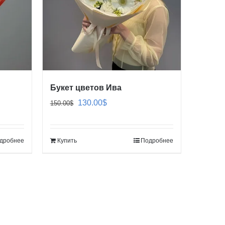
Букет цветов Ива
Первоначальная
Текущая
130.00
$
150.00
$
цена
цена:
составляла
130.00$.
дробнее
Купить
Подробнее
150.00$.