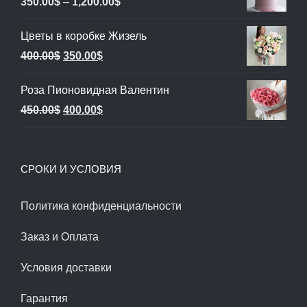
Диапазон
350.00
$
–
1,200.00
$
цен:
Цветы в коробке Жизель
350.00$
Первоначальная
Текущая
400.00
$
350.00
$
–
цена
цена:
1,200.00$
Роза Пионовидная Валентин
составляла
350.00$.
Первоначальная
Текущая
450.00
$
400.00
$
400.00$.
цена
цена:
составляла
400.00$.
СРОКИ И УСЛОВИЯ
450.00$.
Политика конфиденциальности
Заказ и Оплата
Условия доставки
Гарантия